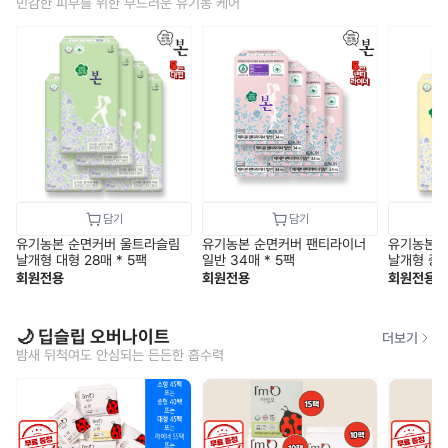
민감한 피부를 위한 부드러운 유기농 케어
유기농본 순면커버 울트라슬림
유기농본 순면커버 팬티라이너
유기농본 
날개형 대형 28매 * 5팩
일반 34매 * 5팩
날개형 중형
회원전용
회원전용
회원전용
🌙 딥슬립 오버나이트
더보기
밤새 뒤척여도 안심되는 든든한 흡수력