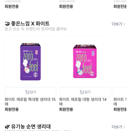
대] 소형 45개/중형 40개/대형
형(12P) 15팩+중형(14P) 10팩
형(12P) 
248,400
원
248,400
원
248,400
원
(10P) 45개/라이너(20P) 55
+대형(10P) 10팩+나이트(6P)
+대형(10P
회원전용
회원전용
회원전용
개/롱라이너
10팩
10팩
🤝 좋은느낌 X 화이트
더보기
믿고 쓰는 두 브랜드의 프리미엄 콜라보
화이트 제로필 특대형 생리대 15
화이트 제로필 대형 생리대 14
화이트 제로
매
매
매
회원전용
회원전용
회원전용
🌿 유기농 순면 생리대
더보기