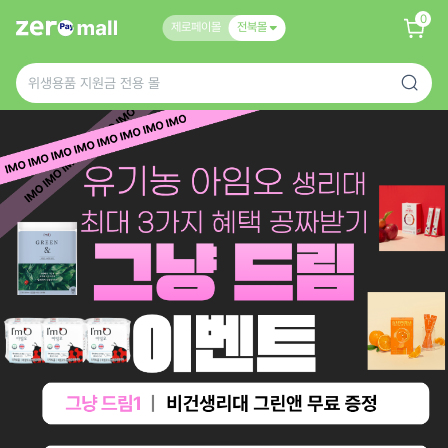
0
제로페이몰
전북몰