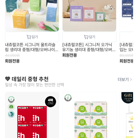
내츄럴코튼 시그니처 울트라슬
[내츄럴코튼] 시그니처 오가닉
[내츄럴코
림 생리대 중형/대형/오버나이
유기농 생리대 중형/대형/오버나
입는 오버나
트/라이너 10팩세트
이트/롱 라이너 10팩 모음전
팩 중형/대
회원전용
49,000
원
89,000
원
회원전용
회원전용
💚 데일리 중형 추천
더보기
일상 속 가장 많이 찾는 편안한 선택