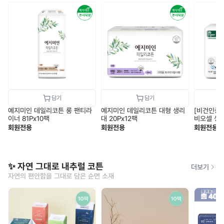
예지미인 데일리코튼 롱 팬티라
예지미인 데일리코튼 대형 생리
[비건인증
이너 81Px10팩
대 20Px12팩
비오셀 생리
회원전용
회원전용
회원전용
✨ 자연 그대로 내추럴 코튼
더보기
자연의 편안함을 그대로 담은 순면 소재