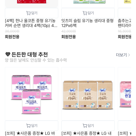
[4팩] 한나 올코튼 중형 유기농
잇츠미 슬림 유기농 생리대 중형
춤추는고래
커버 순면 생리대 4팩(10p) 40
12Px6팩
팬티라이너1
개입
36,000
원
42,000
원
16,300
원
회원전용
회원전용
회원전용
💜 든든한 대형 추천
더보기
양 많은 날에도 안심할 수 있는 흡수력
[쏘피] ★사은품 증정★ LG 바
[쏘피] ★사은품 증정★ LG 내
[쏘피] ★