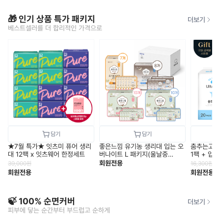
🎁 인기 상품 특가 패키지
더보기
베스트셀러를 더 합리적인 가격으로
★7월 특가★ 잇츠미 퓨어 생리
좋은느낌 유기농 생리대 입는 오
춤추는고래
대 12팩 x 잇츠웨어 한정세트
버나이트 L 패키지(울날중
1팩 + 입
10+울날대10+라이너7+입오버
회원전용
39,000
원
16,300
원
8)
회원전용
회원전용
🍃 100% 순면커버
더보기
피부에 닿는 순간부터 부드럽고 순하게