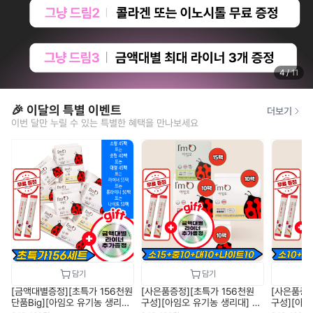
4
/
11
🎉 이달의 특별 이벤트
더보기
이번 달만 누릴 수 있는 특별한 혜택을 만나보세요
[금액대별증정][초특가 156천원
[사은품증정][초특가 156천원
[사은품증정
단품Big][아임오 유기농 생리
구성][아임오 유기농 생리대] 소
구성][아임