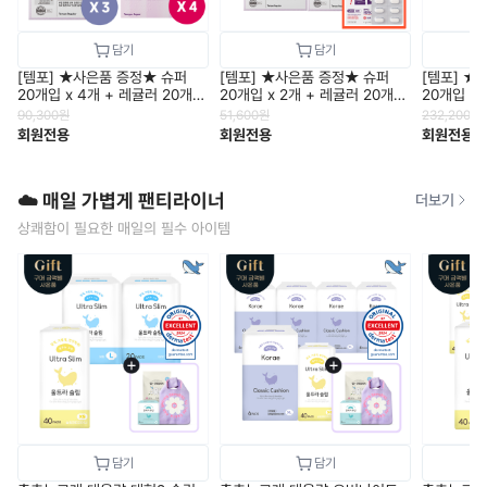
[템포] ★사은품 증정★ 슈퍼
[템포] ★사은품 증정★ 슈퍼
[템포] ★
20개입 x 4개 + 레귤러 20개입
20개입 x 2개 + 레귤러 20개입
20개입 x 
x 3개
x 2개
90,300
원
51,600
원
232,200
원
회원전용
회원전용
회원전용
☁️ 매일 가볍게 팬티라이너
더보기
상쾌함이 필요한 매일의 필수 아이템