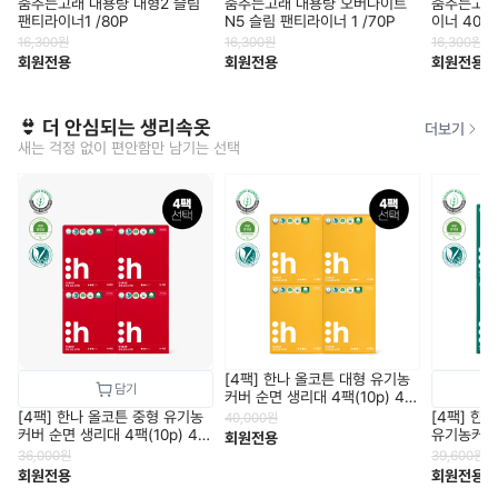
춤추는고래 대용량 대형2 슬림
춤추는고래 대용량 오버나이트
춤추는고래
팬티라이너1 /80P
N5 슬림 팬티라이너 1 /70P
이너 40P 
16,300
원
16,300
원
16,300
원
회원전용
회원전용
회원전용
👙 더 안심되는 생리속옷
더보기
새는 걱정 없이 편안함만 남기는 선택
[4팩] 한나 올코튼 대형 유기농
커버 순면 생리대 4팩(10p) 40
개입
[4팩] 한나 올코튼 중형 유기농
[4팩] 한
40,000
원
커버 순면 생리대 4팩(10p) 40
유기농커버
회원전용
개입
(8p) 32
36,000
원
39,600
원
회원전용
회원전용