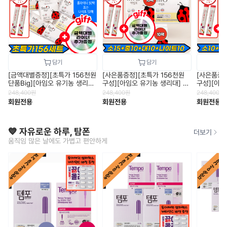
[금액대별증정][초특가 156천원
[사은품증정][초특가 156천원
[사은품증정
단품Big][아임오 유기농 생리
구성][아임오 유기농 생리대] 소
구성][아임
대] 소형 45개/중형 40개/대형
형(12P) 15팩+중형(14P) 10팩
형(12P) 
248,400
원
248,400
원
248,400
원
(10P) 45개/라이너(20P) 55
+대형(10P) 10팩+나이트(6P)
+대형(10P
회원전용
회원전용
회원전용
개/롱라이너
10팩
10팩
💙 자유로운 하루, 탐폰
더보기
움직임 많은 날에도 가볍고 편안하게