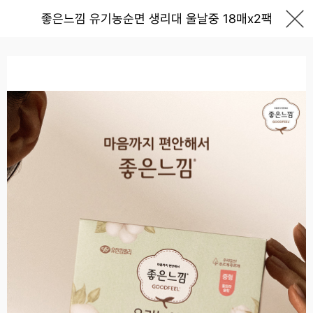
좋은느낌 유기농순면 생리대 울날중 18매x2팩