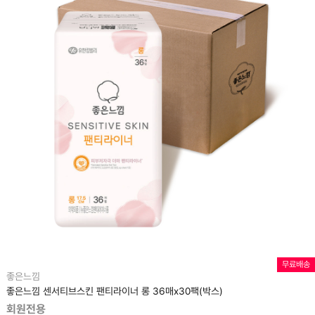
무료배송
좋은느낌
좋은느낌 센서티브스킨 팬티라이너 롱 36매x30팩(박스)
회원전용