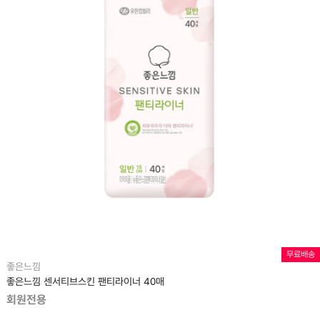
무료배송
좋은느낌
좋은느낌 센서티브스킨 팬티라이너 40매
회원전용