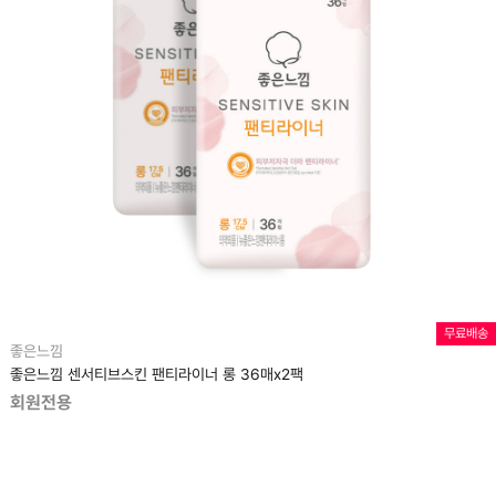
무료배송
좋은느낌
좋은느낌 센서티브스킨 팬티라이너 롱 36매x2팩
회원전용