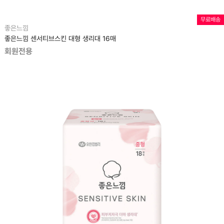
무료배송
좋은느낌
좋은느낌 센서티브스킨 대형 생리대 16매
회원전용