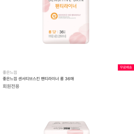
무료배송
좋은느낌
좋은느낌 센서티브스킨 팬티라이너 롱 36매
회원전용