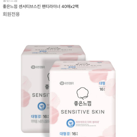
좋은느낌
좋은느낌 센서티브스킨 팬티라이너 40매x2팩
회원전용