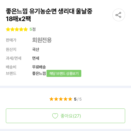
좋은느낌 유기농순면 생리대 울날중
18매x2팩
5
점
회원전용
판매가
원산지
국산
과세/면세
면세
배송비
무료배송
브랜드
좋은느낌
해당 브랜드 상품보기
5
/5
좋아요(27)