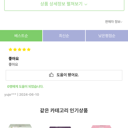
상품 상세정보 펼쳐보기
판매자 정보
상호/대표자
(주) 동이커머스
베스트순
최신순
낮은평점순
사업자 번호
346-87-03831
좋아요
통신판매업 번호
제2026-고양덕양구-1438호
좋아요
이메일
dongeecom@naver.com
도움이 됐어요.
0명에게 도움이 되었습니다.
소재지
경기도 고양시 덕양구 꽃마을로64, 1235호
yuje***
|
2024-06-10
같은 카테고리 인기상품