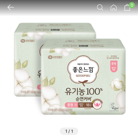
0
1
/
1